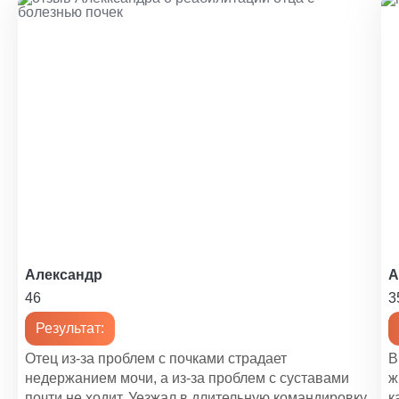
Уход за пожилыми с депрессией
1 000 ₽
Уход за больными при инфаркте миокарда
1 350 ₽
Уход при пневмонии у пожилых
1 200 ₽
Уход за психически больными
1 200 ₽
Уход за психоневрологическими больными
Александр
А
1 200 ₽
46
3
Уход за больным с сотрясением мозга
Результат:
1 400 ₽
Отец из-за проблем с почками страдает
В
Уход за реанимационными больными
недержанием мочи, а из-за проблем с суставами
ж
1 450 ₽
почти не ходит. Уезжал в длительную командировку,
к